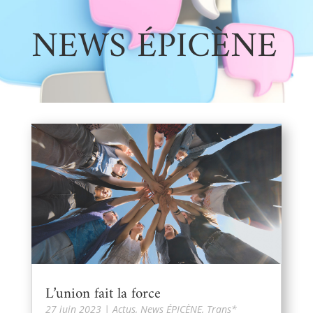
NEWS ÉPICÈNE
L’union fait la force
27 juin 2023
|
Actus
,
News ÉPICÈNE
,
Trans*