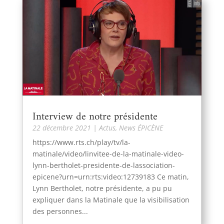
Interview de notre présidente
22 décembre 2021
|
Actus
,
News ÉPICÈNE
https://www.rts.ch/play/tv/la-
matinale/video/linvitee-de-la-matinale-video-
lynn-bertholet-presidente-de-lassociation-
epicene?urn=urn:rts:video:12739183 Ce matin,
Lynn Bertholet, notre présidente, a pu pu
expliquer dans la Matinale que la visibilisation
des personnes...