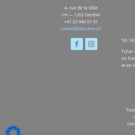
4, rue de la Dôle
CH — 1203 Genève
+41 22 940 01 01
contact@epicene.ch
Tél 14
Tchat 
en fra
et en i
Tout
con