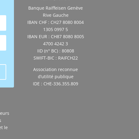
Banque Raiffeisen Genève
Rive Gauche
IBAN CHF : CH27 8080 8004
1305 0997 5
IBAN EUR : CH87 8080 8005
4700 4242 3
IID (n° BC) : 80808
SWIFT-BIC : RAIFCH22
Association reconnue
d’utilité publique
IDE : CHE-336.355.809
veurs
s
t le