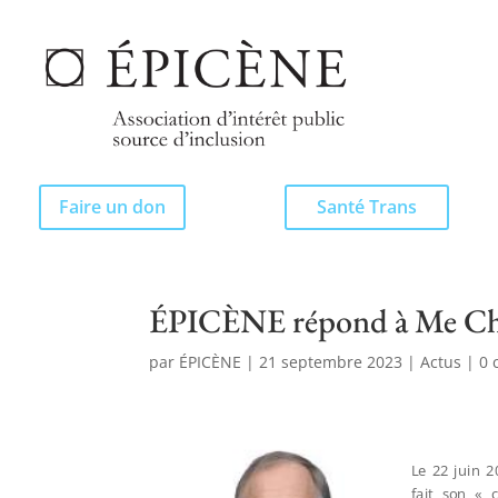
Faire un don
Santé Trans
ÉPICÈNE répond à Me Cha
par
ÉPICÈNE
|
21 septembre 2023
|
Actus
|
0 
Le 22 juin 
fait son «