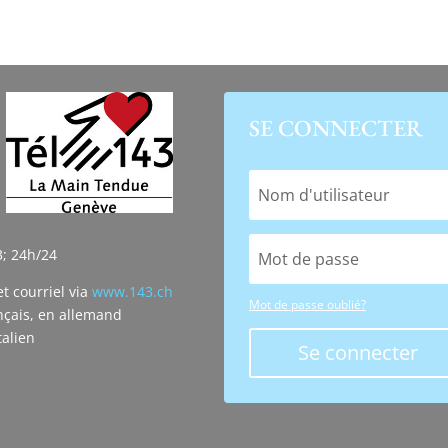
SE CONNECTER
3; 24h/24
et courriel via
www.143.ch
Mot de passe oublié?
nçais, en allemand
talien
Se connecter