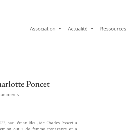
Association
Actualité
Ressources
rlotte Poncet
comments
2023, sur Léman Bleu, Me Charles Poncet a
 coming out » de femme transgenre et a