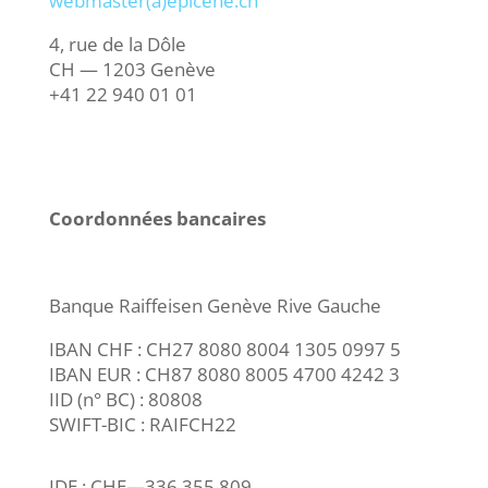
webmaster(à)epicene.ch
4, rue de la Dôle
CH — 1203 Genève
+41 22 940 01 01
Coordonnées bancaires
Banque Raiffeisen Genève Rive Gauche
IBAN CHF : CH27 8080 8004 1305 0997 5
IBAN EUR : CH87 8080 8005 4700 4242 3
IID (n° BC) : 80808
SWIFT-BIC : RAIFCH22
IDE : CHE—336.355.809