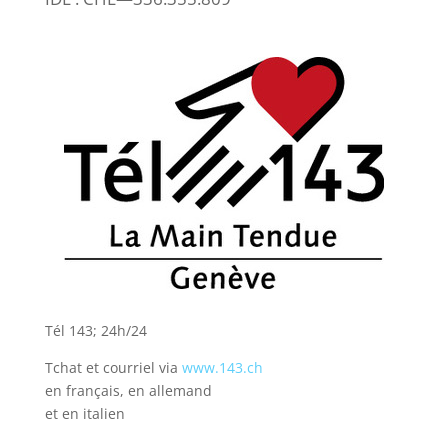
Tél 143; 24h/24
Tchat et courriel via
www.143.ch
en français, en allemand
et en italien