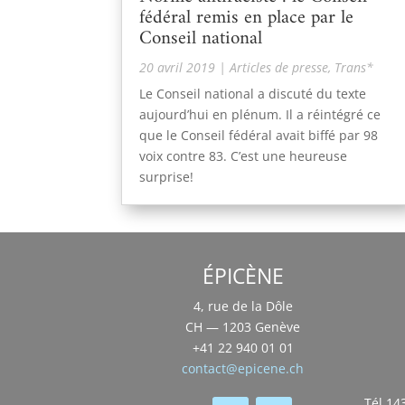
fédéral remis en place par le
Conseil national
20 avril 2019
|
Articles de presse
,
Trans*
Le Conseil national a discuté du texte
aujourd’hui en plénum. Il a réintégré ce
que le Conseil fédéral avait biffé par 98
voix contre 83. C’est une heureuse
surprise!
ÉPICÈNE
4, rue de la Dôle
CH — 1203 Genève
+41 22 940 01 01
contact@epicene.ch
Tél 14