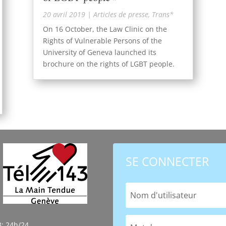
20 avril 2019
|
Articles de presse
,
Trans*
On 16 October, the Law Clinic on the
Rights of Vulnerable Persons of the
University of Geneva launched its
brochure on the rights of LGBT people.
SE CONNECTER
3; 24h/24