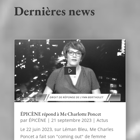
Dernières news
ÉPICÈNE répond à Me Charlotte Poncet
par
ÉPICÈNE
|
21 septembre 2023
|
Actus
Le 22 juin 2023, sur Léman Bleu, Me Charles
Poncet a fait son "coming out" de femme