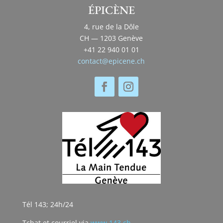
ÉPICÈNE
4, rue de la Dôle
CH — 1203 Genève
+41 22 940 01 01
contact@epicene.ch
Tél 143; 24h/24
Tchat et courriel via
www.143.ch