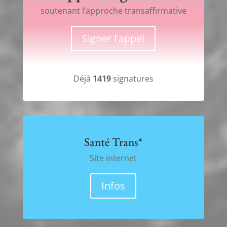
soutenant l’approche transaffirmative
Signer l'appel
Déjà
1419
signatures
Santé Trans*
Site internet
Infos