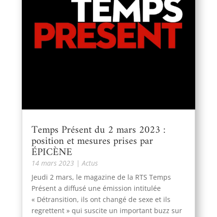
Temps Présent du 2 mars 2023 :
position et mesures prises par
ÉPICÈNE
14 mars 2023
|
Actus
Jeudi 2 mars, le magazine de la RTS Temps
Présent a diffusé une émission intitulée
« Détransition, ils ont changé de sexe et ils
regrettent » qui suscite un important buzz sur