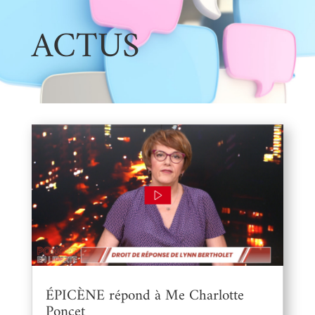
ACTUS
ÉPICÈNE répond à Me Charlotte
Poncet