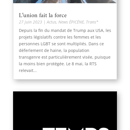
L’union fait la force
27 juin 2023
|
Actus
,
News ÉPICÈNE
,
Trans*
Depuis la fin du mandat de Trump aux USA, les
projets législatifs contre les femmes et les
personnes LGBT se sont multipliés. Dans ce
déferlement de haine, la population
transgenre est particulièrement visée, puisque
la moins bien protégée. Le 8 mai, la RTS
relevait...