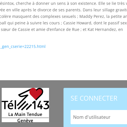
sintox, cherche à donner un sens à son existence. Elle se lie très 
ée en ville après le divorce de ses parents. Dans leur sillage gravi
 colère masquent des complexes sexuels ; Maddy Perez, la petite a
ball qui peine à suivre les cours ; Cassie Howard, dont le passif se
e sœur de Cassie et amie d’enfance de Rue ; et Kat Hernandez, en
ie_gen_cserie=22215.html
SE CONNECTER