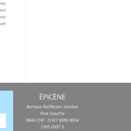
vite
tent
mie
xuel
ÉPICÈNE
Banque Raiffeisen Genève
Rive Gauche
IBAN CHF : CH27 8080 8004
1305 0997 5