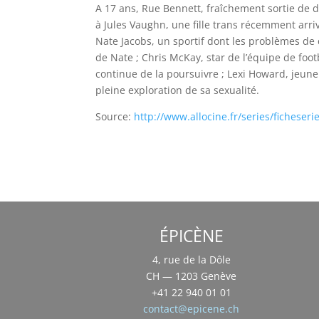
A 17 ans, Rue Bennett, fraîchement sortie de dé
à Jules Vaughn, une fille trans récemment arriv
Nate Jacobs, un sportif dont les problèmes de
de Nate ; Chris McKay, star de l’équipe de foot
continue de la poursuivre ; Lexi Howard, jeun
pleine exploration de sa sexualité.
Source:
http://www.allocine.fr/series/ficheser
ÉPICÈNE
4, rue de la Dôle
CH — 1203 Genève
+41 22 940 01 01
contact@epicene.ch