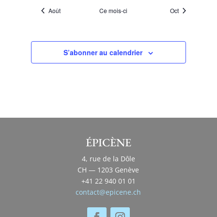
Août
Ce mois-ci
Oct
S’abonner au calendrier
ÉPICÈNE
4, rue de la Dôle
CH — 1203 Genève
+41 22 940 01 01
contact@epicene.ch