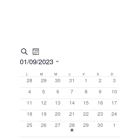
Recherche
Navigation
Recherche
Mois
de
et
01/09/2023
vues
navigation
Évènement
Sélectionnez
de
Calendrier
L
LUNDI
M
MARDI
M
MERCREDI
J
JEUDI
V
VENDREDI
S
SAMEDI
D
DIMANCHE
une
28
29
30
31
1
2
3
vues
de
date.
Évènements
Évènements
4
5
6
7
8
9
10
11
12
13
14
15
16
17
18
19
20
21
22
23
24
has
25
26
27
28
29
30
1
featured
évènements